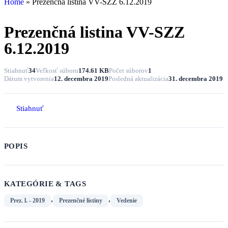
Home
»
Prezenčná listina VV-SZZ 6.12.2019
Prezenčná listina VV-SZZ
6.12.2019
Stiahnuť
34
Veľkosť súboru
174.61 KB
Počet súborov
1
Dátum vytvorenia
12. decembra 2019
Posledná aktualizácia
31. decembra 2019
Stiahnuť
POPIS
KATEGÓRIE & TAGS
,
,
Prez. l. - 2019
Prezenčné listiny
Vedenie