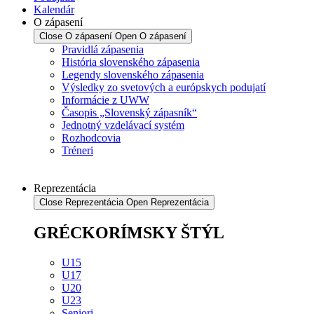
Kalendár
O zápasení
Close O zápasení
Open O zápasení
Pravidlá zápasenia
História slovenského zápasenia
Legendy slovenského zápasenia
Výsledky zo svetových a európskych podujatí
Informácie z UWW
Časopis „Slovenský zápasník“
Jednotný vzdelávací systém
Rozhodcovia
Tréneri
Reprezentácia
Close Reprezentácia
Open Reprezentácia
GRÉCKORÍMSKY ŠTÝL
U15
U17
U20
U23
Seniori