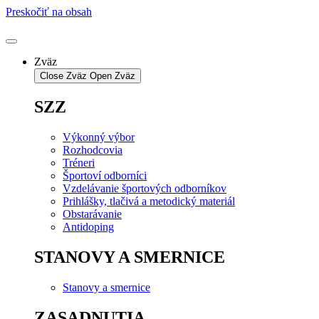
Preskočiť na obsah
Zväz
Close Zväz
Open Zväz
SZZ
Výkonný výbor
Rozhodcovia
Tréneri
Športoví odborníci
Vzdelávanie športových odborníkov
Prihlášky, tlačivá a metodický materiál
Obstarávanie
Antidoping
STANOVY A SMERNICE
Stanovy a smernice
ZASADNUTIA