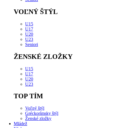
VOĽNÝ ŠTÝL
U15
U17
U20
U23
Seniori
ŽENSKÉ ZLOŽKY
U15
U17
U20
U23
TOP TÍM
Voľný štýl
Gréckorímsky štýl
Ženské zložky
Mládež