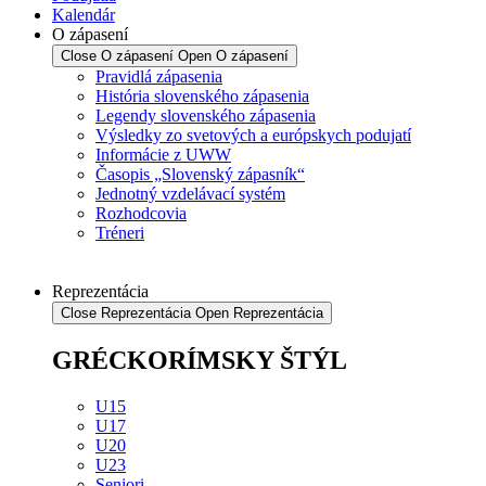
Kalendár
O zápasení
Close O zápasení
Open O zápasení
Pravidlá zápasenia
História slovenského zápasenia
Legendy slovenského zápasenia
Výsledky zo svetových a európskych podujatí
Informácie z UWW
Časopis „Slovenský zápasník“
Jednotný vzdelávací systém
Rozhodcovia
Tréneri
Reprezentácia
Close Reprezentácia
Open Reprezentácia
GRÉCKORÍMSKY ŠTÝL
U15
U17
U20
U23
Seniori