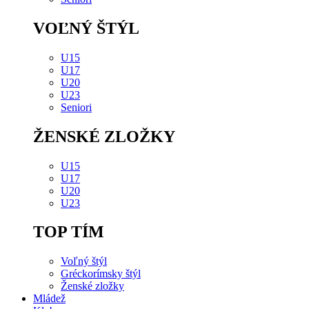
VOĽNÝ ŠTÝL
U15
U17
U20
U23
Seniori
ŽENSKÉ ZLOŽKY
U15
U17
U20
U23
TOP TÍM
Voľný štýl
Gréckorímsky štýl
Ženské zložky
Mládež