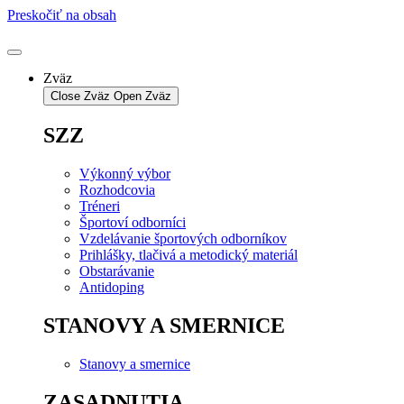
Preskočiť na obsah
Zväz
Close Zväz
Open Zväz
SZZ
Výkonný výbor
Rozhodcovia
Tréneri
Športoví odborníci
Vzdelávanie športových odborníkov
Prihlášky, tlačivá a metodický materiál
Obstarávanie
Antidoping
STANOVY A SMERNICE
Stanovy a smernice
ZASADNUTIA