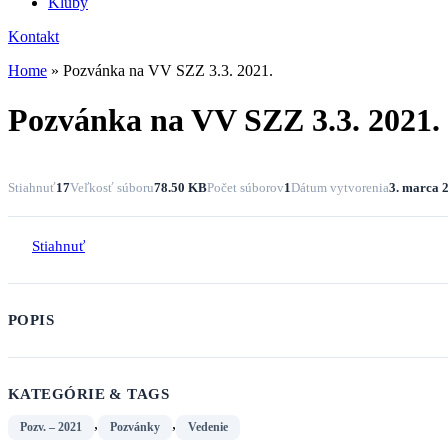
Kluby
Kontakt
Home
»
Pozvánka na VV SZZ 3.3. 2021.
Pozvánka na VV SZZ 3.3. 2021.
Stiahnuť
17
Veľkosť súboru
78.50 KB
Počet súborov
1
Dátum vytvorenia
3. marca 
Stiahnuť
POPIS
KATEGÓRIE & TAGS
,
,
Pozv. – 2021
Pozvánky
Vedenie