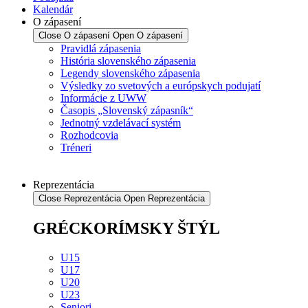
Kalendár
O zápasení
Close O zápasení
Open O zápasení
Pravidlá zápasenia
História slovenského zápasenia
Legendy slovenského zápasenia
Výsledky zo svetových a európskych podujatí
Informácie z UWW
Časopis „Slovenský zápasník“
Jednotný vzdelávací systém
Rozhodcovia
Tréneri
Reprezentácia
Close Reprezentácia
Open Reprezentácia
GRÉCKORÍMSKY ŠTÝL
U15
U17
U20
U23
Seniori