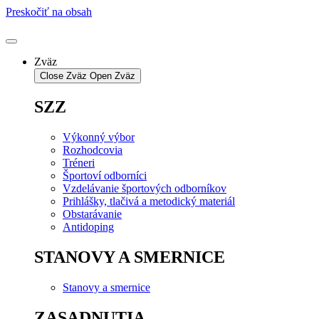
Preskočiť na obsah
Zväz
Close Zväz
Open Zväz
SZZ
Výkonný výbor
Rozhodcovia
Tréneri
Športoví odborníci
Vzdelávanie športových odborníkov
Prihlášky, tlačivá a metodický materiál
Obstarávanie
Antidoping
STANOVY A SMERNICE
Stanovy a smernice
ZASADNUTIA