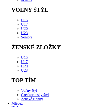
VOĽNÝ ŠTÝL
U15
U17
U20
U23
Seniori
ŽENSKÉ ZLOŽKY
U15
U17
U20
U23
TOP TÍM
Voľný štýl
Gréckorímsky štýl
Ženské zložky
Mládež