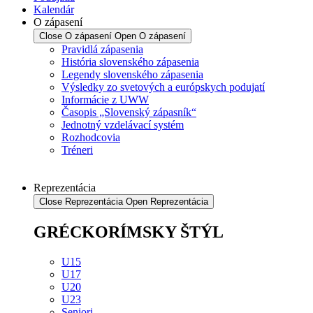
Kalendár
O zápasení
Close O zápasení
Open O zápasení
Pravidlá zápasenia
História slovenského zápasenia
Legendy slovenského zápasenia
Výsledky zo svetových a európskych podujatí
Informácie z UWW
Časopis „Slovenský zápasník“
Jednotný vzdelávací systém
Rozhodcovia
Tréneri
Reprezentácia
Close Reprezentácia
Open Reprezentácia
GRÉCKORÍMSKY ŠTÝL
U15
U17
U20
U23
Seniori