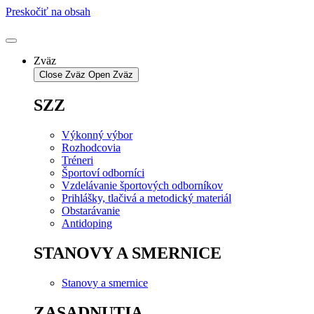
Preskočiť na obsah
Zväz
Close Zväz
Open Zväz
SZZ
Výkonný výbor
Rozhodcovia
Tréneri
Športoví odborníci
Vzdelávanie športových odborníkov
Prihlášky, tlačivá a metodický materiál
Obstarávanie
Antidoping
STANOVY A SMERNICE
Stanovy a smernice
ZASADNUTIA