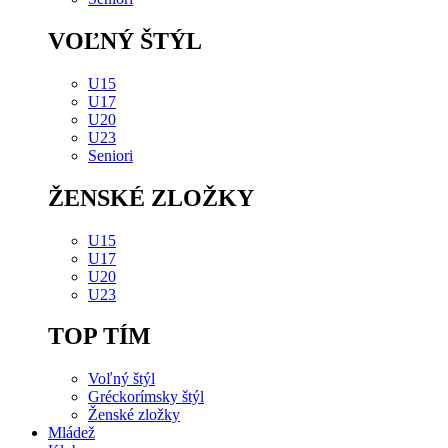
VOĽNÝ ŠTÝL
U15
U17
U20
U23
Seniori
ŽENSKÉ ZLOŽKY
U15
U17
U20
U23
TOP TÍM
Voľný štýl
Gréckorímsky štýl
Ženské zložky
Mládež