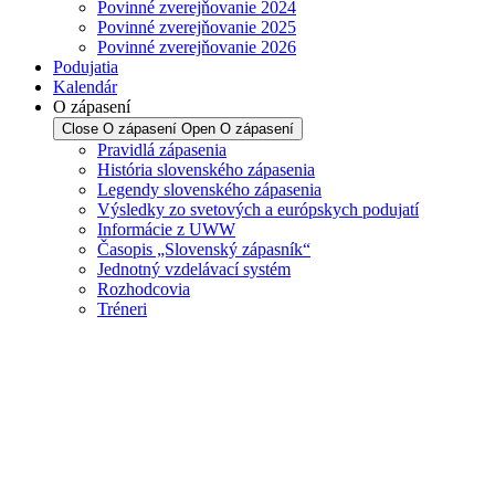
Povinné zverejňovanie 2024
Povinné zverejňovanie 2025
Povinné zverejňovanie 2026
Podujatia
Kalendár
O zápasení
Close O zápasení
Open O zápasení
Pravidlá zápasenia
História slovenského zápasenia
Legendy slovenského zápasenia
Výsledky zo svetových a európskych podujatí
Informácie z UWW
Časopis „Slovenský zápasník“
Jednotný vzdelávací systém
Rozhodcovia
Tréneri