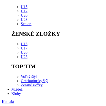
U15
U17
U20
U23
Seniori
ŽENSKÉ ZLOŽKY
U15
U17
U20
U23
TOP TÍM
Voľný štýl
Gréckorímsky štýl
Ženské zložky
Mládež
Kluby
Kontakt