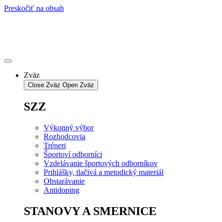
Preskočiť na obsah
Zväz
Close Zväz
Open Zväz
SZZ
Výkonný výbor
Rozhodcovia
Tréneri
Športoví odborníci
Vzdelávanie športových odborníkov
Prihlášky, tlačivá a metodický materiál
Obstarávanie
Antidoping
STANOVY A SMERNICE