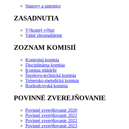
Stanovy a smernice
ZASADNUTIA
Výkonný výbor
Valné zhromaždenie
ZOZNAM KOMISIÍ
Kontrolná komisia
Disciplinárna komisia
Komisia mládeže
Športovo-technická komisia
Trénersko-metodická komisia
Rozhodcovská komisia
POVINNÉ ZVEREJŇOVANIE
Povinné zverejňovanie 2020
Povinné zverejňovanie 2021
Povinné zverejňovanie 2022
Povinné zverejňovanie 2023