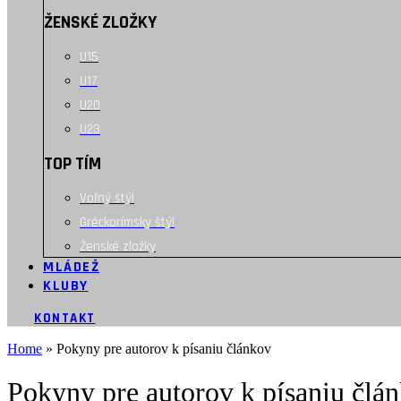
ŽENSKÉ ZLOŽKY
U15
U17
U20
U23
TOP TÍM
Voľný štýl
Gréckorímsky štýl
Ženské zložky
MLÁDEŽ
KLUBY
KONTAKT
Home
»
Pokyny pre autorov k písaniu článkov
Pokyny pre autorov k písaniu člá