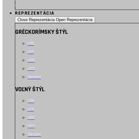
REPREZENTÁCIA
Close Reprezentácia
Open Reprezentácia
GRÉCKORÍMSKY ŠTÝL
U15
U17
U20
U23
Seniori
VOĽNÝ ŠTÝL
U15
U17
U20
U23
Seniori