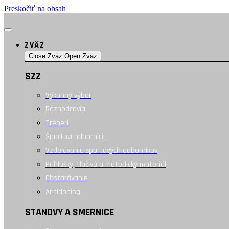
Preskočiť na obsah
ZVÄZ
Close Zväz
Open Zväz
SZZ
Výkonný výbor
Rozhodcovia
Tréneri
Športoví odborníci
Vzdelávanie športových odborníkov
Prihlášky, tlačivá a metodický materiál
Obstarávanie
Antidoping
STANOVY A SMERNICE