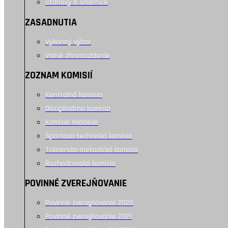
Stanovy a smernice
ZASADNUTIA
Výkonný výbor
Valné zhromaždenie
ZOZNAM KOMISIÍ
Kontrolná komisia
Disciplinárna komisia
Komisia mládeže
Športovo-technická komisia
Trénersko-metodická komisia
Rozhodcovská komisia
POVINNÉ ZVEREJŇOVANIE
Povinné zverejňovanie 2020
Povinné zverejňovanie 2021