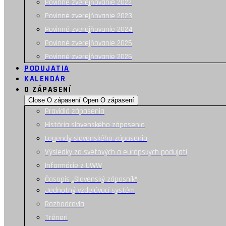
Povinné zverejňovanie 2022
Povinné zverejňovanie 2023
Povinné zverejňovanie 2024
Povinné zverejňovanie 2025
Povinné zverejňovanie 2026
PODUJATIA
KALENDÁR
O ZÁPASENÍ
Close O zápasení
Open O zápasení
Pravidlá zápasenia
História slovenského zápasenia
Legendy slovenského zápasenia
Výsledky zo svetových a európskych podujatí
Informácie z UWW
Časopis „Slovenský zápasník“
Jednotný vzdelávací systém
Rozhodcovia
Tréneri