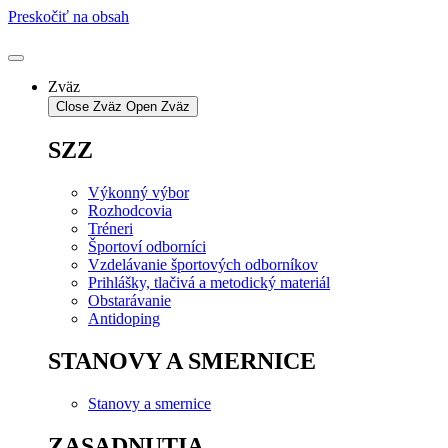
Preskočiť na obsah
Zväz
Close Zväz
Open Zväz
SZZ
Výkonný výbor
Rozhodcovia
Tréneri
Športoví odborníci
Vzdelávanie športových odborníkov
Prihlášky, tlačivá a metodický materiál
Obstarávanie
Antidoping
STANOVY A SMERNICE
Stanovy a smernice
ZASADNUTIA