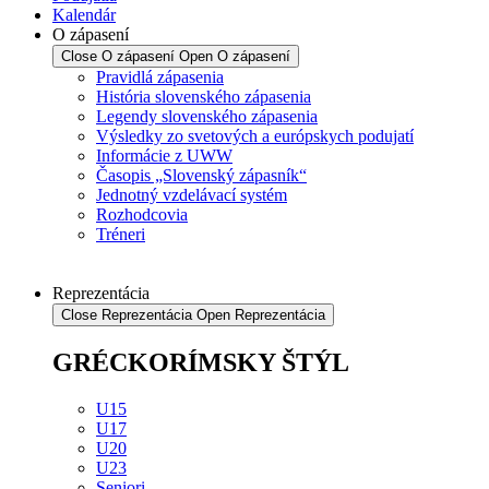
Kalendár
O zápasení
Close O zápasení
Open O zápasení
Pravidlá zápasenia
História slovenského zápasenia
Legendy slovenského zápasenia
Výsledky zo svetových a európskych podujatí
Informácie z UWW
Časopis „Slovenský zápasník“
Jednotný vzdelávací systém
Rozhodcovia
Tréneri
Reprezentácia
Close Reprezentácia
Open Reprezentácia
GRÉCKORÍMSKY ŠTÝL
U15
U17
U20
U23
Seniori