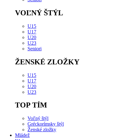
VOĽNÝ ŠTÝL
U15
U17
U20
U23
Seniori
ŽENSKÉ ZLOŽKY
U15
U17
U20
U23
TOP TÍM
Voľný štýl
Gréckorímsky štýl
Ženské zložky
Mládež