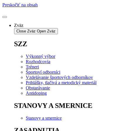
Preskočiť na obsah
Zväz
Close Zväz
Open Zväz
SZZ
Výkonný výbor
Rozhodcovia
Tréneri
Športoví odborníci
Vzdelávanie športových odborníkov
Prihlášky, tlačivá a metodický materiál
Obstarávanie
Antidoping
STANOVY A SMERNICE
Stanovy a smernice
ZASADNUTIA