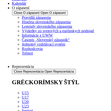
Kalendár
O zápasení
Close O zápasení
Open O zápasení
Pravidlá zápasenia
História slovenského zápasenia
Legendy slovenského zápasenia
Výsledky zo svetových a európskych podujatí
Informácie z UWW
Časopis „Slovenský zápasník“
Jednotný vzdelávací systém
Rozhodcovia
Tréneri
Reprezentácia
Close Reprezentácia
Open Reprezentácia
GRÉCKORÍMSKY ŠTÝL
U15
U17
U20
U23
Seniori