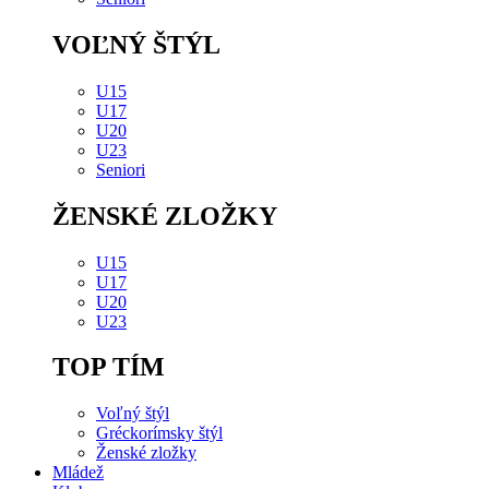
VOĽNÝ ŠTÝL
U15
U17
U20
U23
Seniori
ŽENSKÉ ZLOŽKY
U15
U17
U20
U23
TOP TÍM
Voľný štýl
Gréckorímsky štýl
Ženské zložky
Mládež