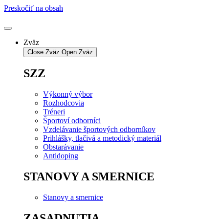
Preskočiť na obsah
Zväz
Close Zväz
Open Zväz
SZZ
Výkonný výbor
Rozhodcovia
Tréneri
Športoví odborníci
Vzdelávanie športových odborníkov
Prihlášky, tlačivá a metodický materiál
Obstarávanie
Antidoping
STANOVY A SMERNICE
Stanovy a smernice
ZASADNUTIA