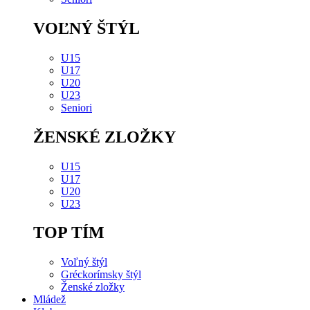
VOĽNÝ ŠTÝL
U15
U17
U20
U23
Seniori
ŽENSKÉ ZLOŽKY
U15
U17
U20
U23
TOP TÍM
Voľný štýl
Gréckorímsky štýl
Ženské zložky
Mládež