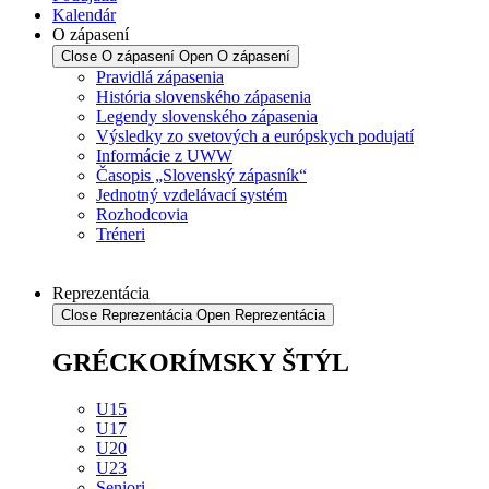
Kalendár
O zápasení
Close O zápasení
Open O zápasení
Pravidlá zápasenia
História slovenského zápasenia
Legendy slovenského zápasenia
Výsledky zo svetových a európskych podujatí
Informácie z UWW
Časopis „Slovenský zápasník“
Jednotný vzdelávací systém
Rozhodcovia
Tréneri
Reprezentácia
Close Reprezentácia
Open Reprezentácia
GRÉCKORÍMSKY ŠTÝL
U15
U17
U20
U23
Seniori