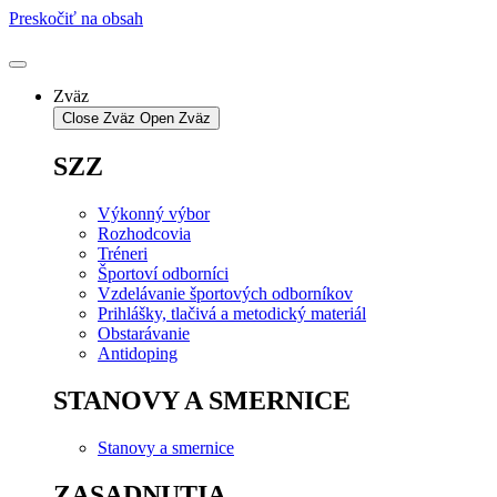
Preskočiť na obsah
Zväz
Close Zväz
Open Zväz
SZZ
Výkonný výbor
Rozhodcovia
Tréneri
Športoví odborníci
Vzdelávanie športových odborníkov
Prihlášky, tlačivá a metodický materiál
Obstarávanie
Antidoping
STANOVY A SMERNICE
Stanovy a smernice
ZASADNUTIA