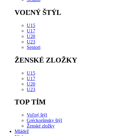
VOĽNÝ ŠTÝL
U15
U17
U20
U23
Seniori
ŽENSKÉ ZLOŽKY
U15
U17
U20
U23
TOP TÍM
Voľný štýl
Gréckorímsky štýl
Ženské zložky
Mládež