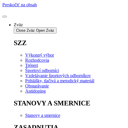
Preskočiť na obsah
Zväz
Close Zväz
Open Zväz
SZZ
Výkonný výbor
Rozhodcovia
Tréneri
Športoví odborníci
Vzdelávanie športových odborníkov
Prihlášky, tlačivá a metodický materiál
Obstarávanie
Antidoping
STANOVY A SMERNICE
Stanovy a smernice
ZASADNUTIA