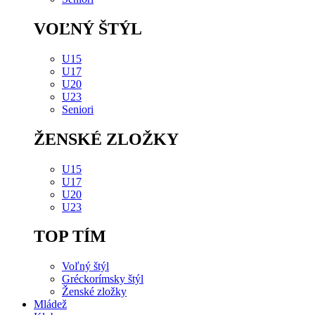
VOĽNÝ ŠTÝL
U15
U17
U20
U23
Seniori
ŽENSKÉ ZLOŽKY
U15
U17
U20
U23
TOP TÍM
Voľný štýl
Gréckorímsky štýl
Ženské zložky
Mládež