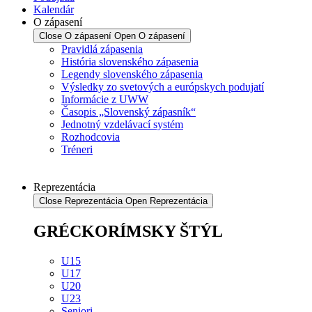
Kalendár
O zápasení
Close O zápasení
Open O zápasení
Pravidlá zápasenia
História slovenského zápasenia
Legendy slovenského zápasenia
Výsledky zo svetových a európskych podujatí
Informácie z UWW
Časopis „Slovenský zápasník“
Jednotný vzdelávací systém
Rozhodcovia
Tréneri
Reprezentácia
Close Reprezentácia
Open Reprezentácia
GRÉCKORÍMSKY ŠTÝL
U15
U17
U20
U23
Seniori