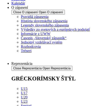
Kalendár
O zápasení
Close O zápasení
Open O zápasení
Pravidlá zápasenia
História slovenského zápasenia
Legendy slovenského zápasenia
Výsledky zo svetových a európskych podujatí
Informácie z UWW
Časopis „Slovenský zápasník“
Jednotný vzdelávací systém
Rozhodcovia
Tréneri
Reprezentácia
Close Reprezentácia
Open Reprezentácia
GRÉCKORÍMSKY ŠTÝL
U15
U17
U20
U23
Seniori