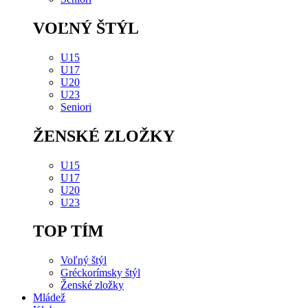
VOĽNÝ ŠTÝL
U15
U17
U20
U23
Seniori
ŽENSKÉ ZLOŽKY
U15
U17
U20
U23
TOP TÍM
Voľný štýl
Gréckorímsky štýl
Ženské zložky
Mládež