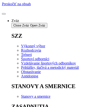
Preskočiť na obsah
Zväz
Close Zväz
Open Zväz
SZZ
Výkonný výbor
Rozhodcovia
Tréneri
Športoví odborníci
Vzdelávanie športových odborníkov
Prihlášky, tlačivá a metodický materiál
Obstarávanie
Antidoping
STANOVY A SMERNICE
Stanovy a smernice
ZASADNUTIA