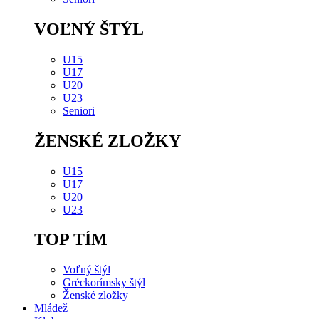
VOĽNÝ ŠTÝL
U15
U17
U20
U23
Seniori
ŽENSKÉ ZLOŽKY
U15
U17
U20
U23
TOP TÍM
Voľný štýl
Gréckorímsky štýl
Ženské zložky
Mládež