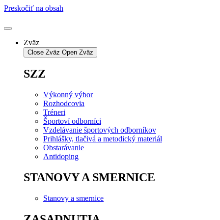
Preskočiť na obsah
Zväz
Close Zväz
Open Zväz
SZZ
Výkonný výbor
Rozhodcovia
Tréneri
Športoví odborníci
Vzdelávanie športových odborníkov
Prihlášky, tlačivá a metodický materiál
Obstarávanie
Antidoping
STANOVY A SMERNICE
Stanovy a smernice
ZASADNUTIA