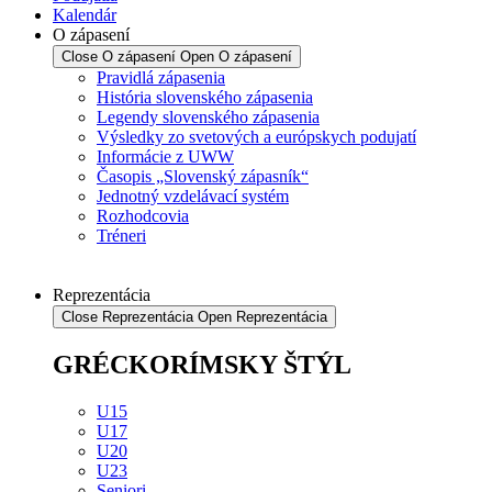
Kalendár
O zápasení
Close O zápasení
Open O zápasení
Pravidlá zápasenia
História slovenského zápasenia
Legendy slovenského zápasenia
Výsledky zo svetových a európskych podujatí
Informácie z UWW
Časopis „Slovenský zápasník“
Jednotný vzdelávací systém
Rozhodcovia
Tréneri
Reprezentácia
Close Reprezentácia
Open Reprezentácia
GRÉCKORÍMSKY ŠTÝL
U15
U17
U20
U23
Seniori