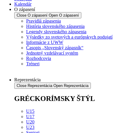
Kalendár
O zápasení
Close O zápasení
Open O zápasení
Pravidlá zápasenia
História slovenského zápasenia
Legendy slovenského zápasenia
Výsledky zo svetových a európskych podujatí
Informácie z UWW
Časopis „Slovenský zápasník“
Jednotný vzdelávací systém
Rozhodcovia
Tréneri
Reprezentácia
Close Reprezentácia
Open Reprezentácia
GRÉCKORÍMSKY ŠTÝL
U15
U17
U20
U23
Seniori