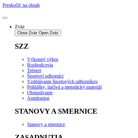
Preskočiť na obsah
Zväz
Close Zväz
Open Zväz
SZZ
Výkonný výbor
Rozhodcovia
Tréneri
Športoví odborníci
Vzdelávanie športových odborníkov
Prihlášky, tlačivá a metodický materiál
Obstarávanie
Antidoping
STANOVY A SMERNICE
Stanovy a smernice
ZASADNUTIA