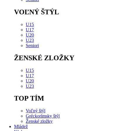
VOĽNÝ ŠTÝL
U15
U17
U20
U23
Seniori
ŽENSKÉ ZLOŽKY
U15
U17
U20
U23
TOP TÍM
Voľný štýl
Gréckorímsky štýl
Ženské zložky
Mládež