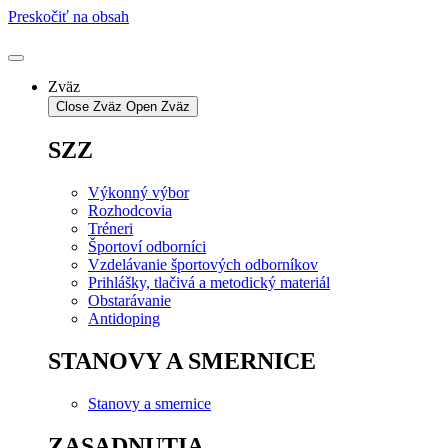
Preskočiť na obsah
Zväz
Close Zväz
Open Zväz
SZZ
Výkonný výbor
Rozhodcovia
Tréneri
Športoví odborníci
Vzdelávanie športových odborníkov
Prihlášky, tlačivá a metodický materiál
Obstarávanie
Antidoping
STANOVY A SMERNICE
Stanovy a smernice
ZASADNUTIA