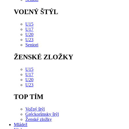
VOĽNÝ ŠTÝL
U15
U17
U20
U23
Seniori
ŽENSKÉ ZLOŽKY
U15
U17
U20
U23
TOP TÍM
Voľný štýl
Gréckorímsky štýl
Ženské zložky
Mládež