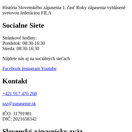
História Slovenského zápasenia 1. časť Roky zápasenia vyhlásené
svetovou federáciou FILA
Socialne Siete
Stránkové hodiny:
Pondelok: 08:30-16:30
Streda: 08:30-16:30
Nájdete nás aj na sociálnych sieťach
Facebook
Instagram
Youtube
Kontakt
+421 917 476 268
szz@zapasenie.sk
IČO: 31791981
DIČ: 2021658342
Slovenský zápasnícky zväz