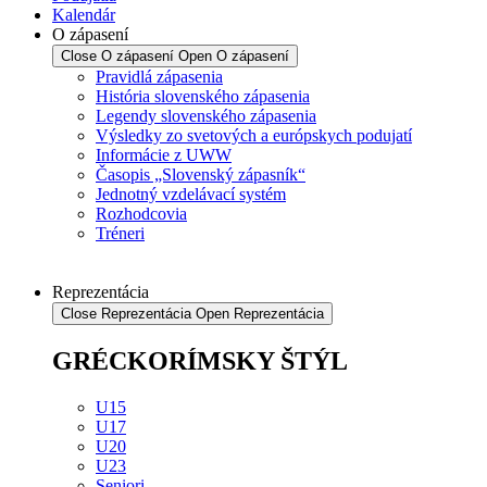
Kalendár
O zápasení
Close O zápasení
Open O zápasení
Pravidlá zápasenia
História slovenského zápasenia
Legendy slovenského zápasenia
Výsledky zo svetových a európskych podujatí
Informácie z UWW
Časopis „Slovenský zápasník“
Jednotný vzdelávací systém
Rozhodcovia
Tréneri
Reprezentácia
Close Reprezentácia
Open Reprezentácia
GRÉCKORÍMSKY ŠTÝL
U15
U17
U20
U23
Seniori