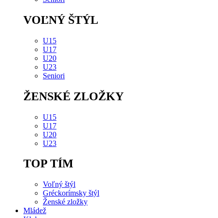
VOĽNÝ ŠTÝL
U15
U17
U20
U23
Seniori
ŽENSKÉ ZLOŽKY
U15
U17
U20
U23
TOP TÍM
Voľný štýl
Gréckorímsky štýl
Ženské zložky
Mládež