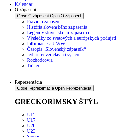
Kalendár
O zápasení
Close O zápasení
Open O zápasení
Pravidlá zápasenia
História slovenského zápasenia
Legendy slovenského zápasenia
Výsledky zo svetových a európskych podujatí
Informácie z UWW
Časopis „Slovenský zápasník“
Jednotný vzdelávací systém
Rozhodcovia
Tréneri
Reprezentácia
Close Reprezentácia
Open Reprezentácia
GRÉCKORÍMSKY ŠTÝL
U15
U17
U20
U23
Seniori