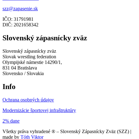
szz@zapasenie.sk
IČO: 31791981
DIČ: 2021658342
Slovenský zápasnícky zväz
Slovenský zápasnícky zväz
Slovak wrestling federation
Olympijské námestie 14290/1,
831 04 Bratislava
Slovensko / Slovakia
Info
Ochrana osobných údajov
Modernizácie športovej infraštruktúry
2% dane
Všetky práva vyhradené ® – Slovenský Zápasnícky Zväz (SZZ) |
made by
Tóth Viktor