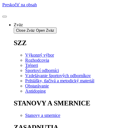
Preskočiť na obsah
Zväz
Close Zväz
Open Zväz
SZZ
Výkonný výbor
Rozhodcovia
Tréneri
Športoví odborníci
Vzdelávanie športových odborníkov
Prihlášky, tlačivá a metodický materiál
Obstarávanie
Antidoping
STANOVY A SMERNICE
Stanovy a smernice
ZASADNUTIA